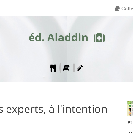
Colle
éd. Aladdin
experts, à l'intention
et
im