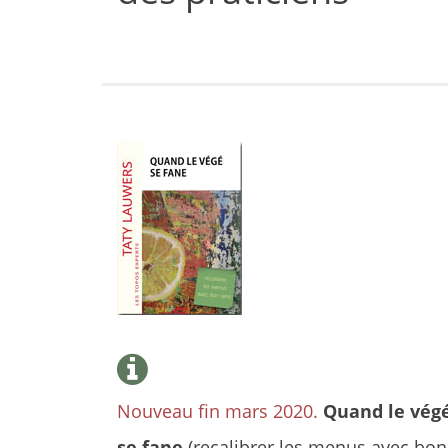
Nouveau fin mars 2020.
Quand le vég
se fane
(recalibrer les menus avec bon