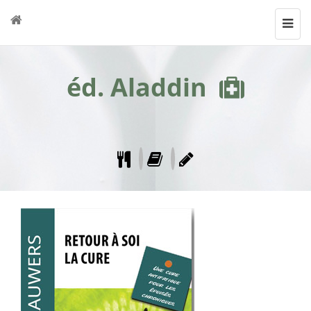
Toggl
navig
éd. Aladdin